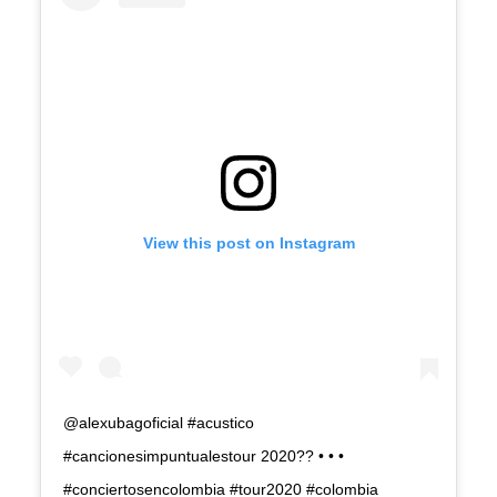
View this post on Instagram
@alexubagoficial #acustico
#cancionesimpuntualestour 2020?? • • •
#conciertosencolombia #tour2020 #colombia