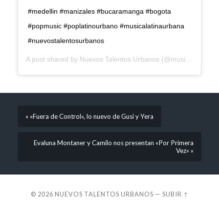
#medellin #manizales #bucaramanga #bogota
#popmusic #poplatinourbano #musicalatinaurbana
#nuevostalentosurbanos
A post shared by
Nuevos Talentos Urbanos
(@musicalatinaurb) on
« «Fuera de Control», lo nuevo de Gusi y Yera
Evaluna Montaner y Camilo nos presentan «Por Primera
Vez» »
© 2026
NUEVOS TALENTOS URBANOS
—
SUBIR ↑