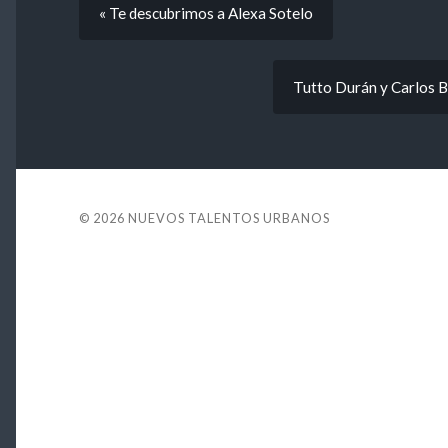
« Te descubrimos a Alexa Sotelo
Tutto Durán y Carlos B
© 2026
NUEVOS TALENTOS URBANOS