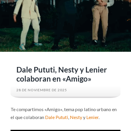
Dale Pututi, Nesty y Lenier
colaboran en «Amigo»
28 DE NOVIEMBRE DE 2025
Te compartimos «Amigo», tema pop latino urbano en
el que colaboran
Dale Pututi
,
Nesty
y
Lenier
.