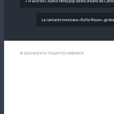
« «Favorito», nuevo tema pop latino urbano de Cami
La cantante mexicana «Sofía Reyes», graba
© 2026
NUEVOS TALENTOS URBANOS