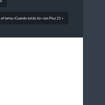
lo
 el tema «Cuando estás tú» con Piso 21 »